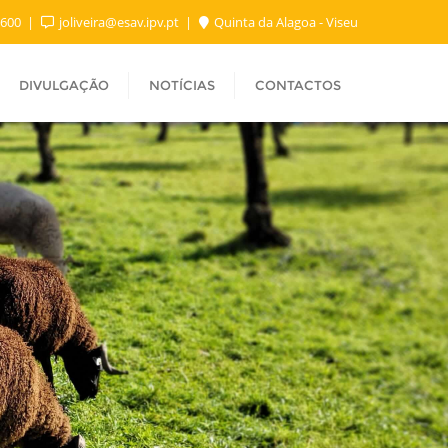
 600
joliveira@esav.ipv.pt
Quinta da Alagoa - Viseu
DIVULGAÇÃO
NOTÍCIAS
CONTACTOS