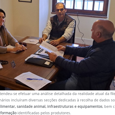
etendeu-se efetuar uma análise detalhada da realidade atual da file
nários incluíram diversas secções dedicadas à recolha de dados s
limentar, sanidade animal, infraestruturas e equipamentos
, bem 
 formação
identificadas pelos produtores.