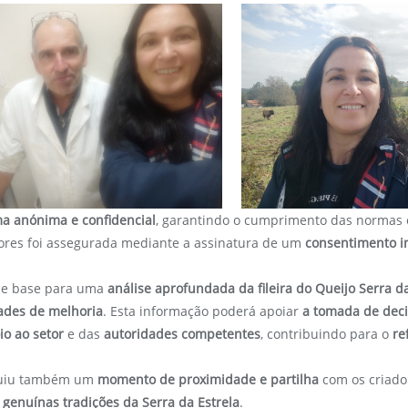
ma anónima e confidencial
, garantindo o cumprimento das normas é
ores foi assegurada mediante a assinatura de um
consentimento 
 de base para uma
análise aprofundada da fileira do Queijo Serra d
ades de melhoria
. Esta informação poderá apoiar
a tomada de deci
io ao setor
e das
autoridades competentes
, contribuindo para o
re
tituiu também um
momento de proximidade e partilha
com os criado
 genuínas tradições da Serra da Estrela
.